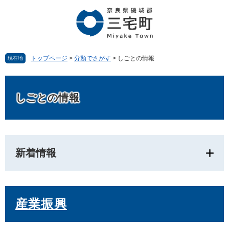
ペ
メ
ー
ニ
ジ
ュ
の
ー
先
を
頭
飛
トップページ
>
分類でさがす
>
しごとの情報
現在地
で
ば
す。
し
本
て
文
しごとの情報
本
文
へ
新着情報
産業振興