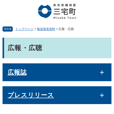
ペ
メ
ー
ニ
ジ
ュ
の
ー
先
を
頭
飛
トップページ
>
報道発表資料
>
広報・広聴
現在地
で
ば
す。
し
本
て
文
広報・広聴
本
文
へ
広報誌
プレスリリース