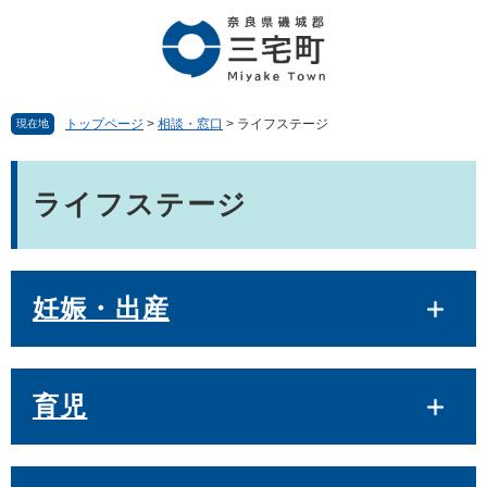
ペ
メ
ー
ニ
ジ
ュ
の
ー
先
を
頭
飛
トップページ
>
相談・窓口
>
ライフステージ
現在地
で
ば
す。
し
本
て
文
ライフステージ
本
文
へ
妊娠・出産
育児