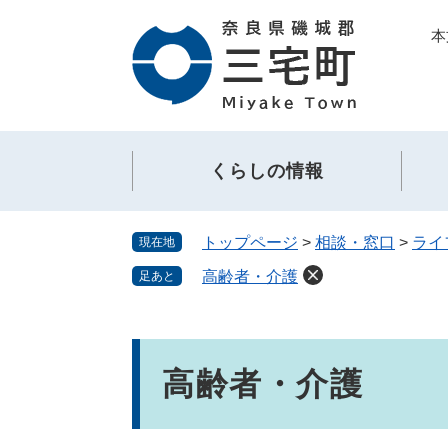
ペ
メ
本
ー
ニ
ジ
ュ
の
ー
先
を
頭
飛
で
ば
くらしの情報
す。
し
て
本
トップページ
>
相談・窓口
>
ライ
現在地
文
へ
高齢者・介護
足あと
本
文
高齢者・介護