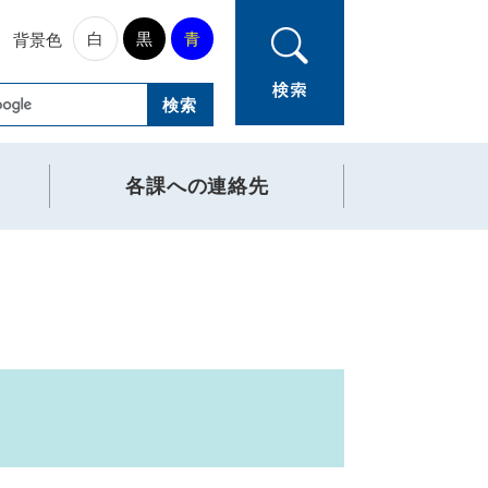
白
黒
青
背景色
各課への連絡先