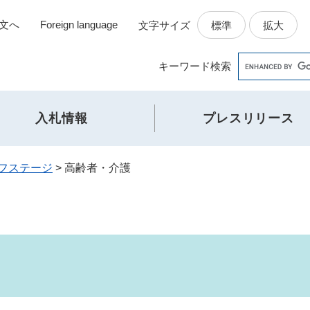
文へ
Foreign language
標準
拡大
文字サイズ
Google
キーワード
検索
カ
ス
タ
入札情報
プレスリリース
ム
検
索
フステージ
>
高齢者・介護