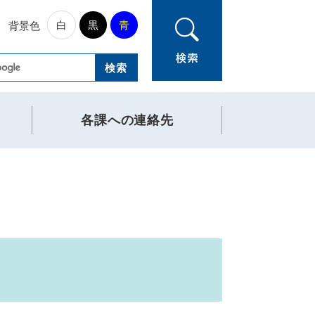
白
黒
青
背景色
各課への連絡先