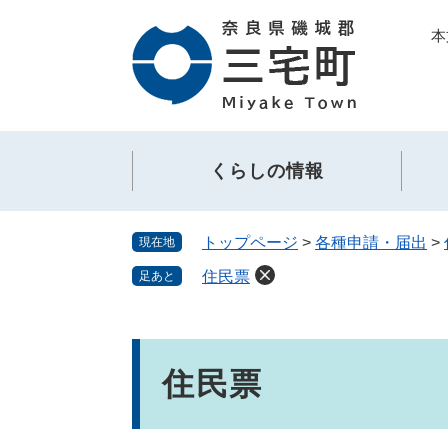
ペ
メ
本
ー
ニ
ジ
ュ
の
ー
先
を
頭
飛
で
ば
くらしの情報
す。
し
て
本
トップページ
>
各種申請・届出
>
現在地
文
へ
住民票
足あと
本
文
住民票