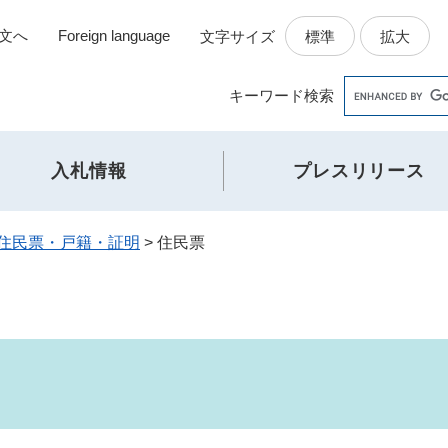
文へ
Foreign language
標準
拡大
文字サイズ
Google
キーワード
検索
カ
ス
タ
入札情報
プレスリリース
ム
検
索
住民票・戸籍・証明
>
住民票