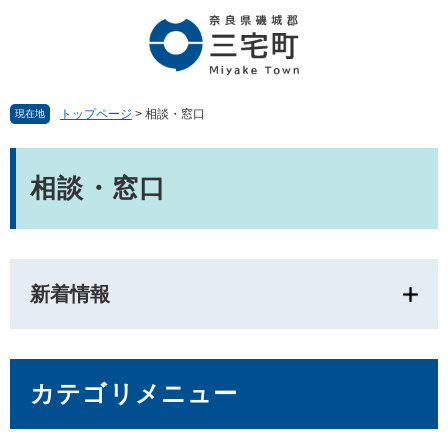
ペ
メ
ー
ニ
ジ
ュ
の
ー
先
を
頭
飛
トップページ
>
相談・窓口
現在地
で
ば
す。
し
本
て
文
相談・窓口
本
文
へ
新着情報
カテゴリメニュー