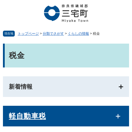
ペ
メ
ー
ニ
ジ
ュ
の
ー
先
を
頭
飛
トップページ
>
分類でさがす
>
くらしの情報
>
税金
現在地
で
ば
す。
し
本
て
文
税金
本
文
へ
新着情報
軽自動車税