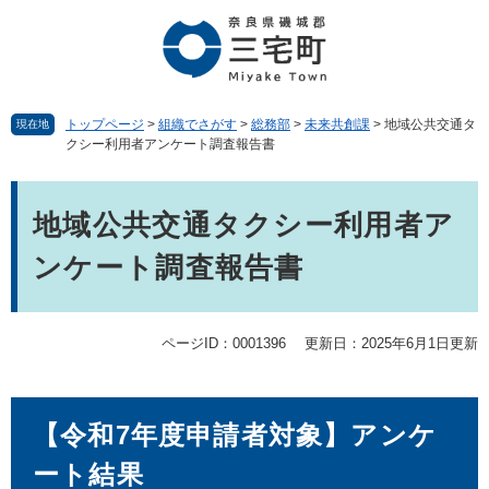
ペ
メ
ー
ニ
ジ
ュ
の
ー
先
を
頭
飛
トップページ
>
組織でさがす
>
総務部
>
未来共創課
>
地域公共交通タ
現在地
クシー利用者アンケート調査報告書
で
ば
す。
し
本
て
文
本
地域公共交通タクシー利用者ア
文
ンケート調査報告書
へ
ページID：0001396
更新日：2025年6月1日更新
【令和7年度申請者対象】アンケ
ート結果