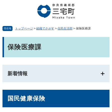
ペ
メ
ー
ニ
ジ
ュ
の
ー
先
を
頭
飛
トップページ
>
組織でさがす
>
住民生活部
>
保険医療課
現在地
で
ば
す。
し
本
て
文
保険医療課
本
文
へ
新着情報
国民健康保険