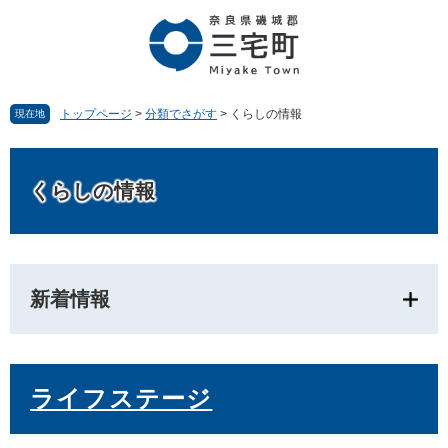
ペ
メ
ー
ニ
ジ
ュ
の
ー
先
を
頭
飛
トップページ
>
分類でさがす
>
くらしの情報
現在地
で
ば
す。
し
本
て
文
くらしの情報
本
文
へ
新着情報
ライフステージ